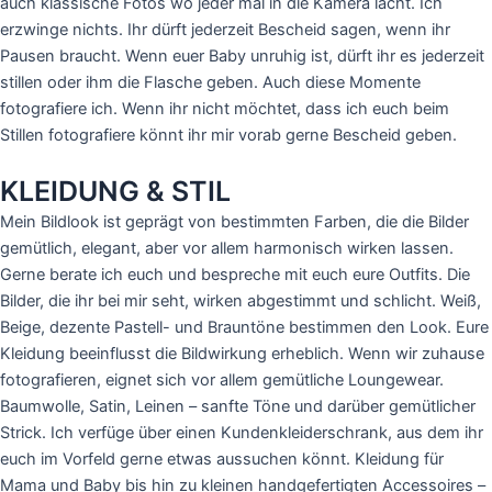
auch klassische Fotos wo jeder mal in die Kamera lacht. Ich
erzwinge nichts. Ihr dürft jederzeit Bescheid sagen, wenn ihr
Pausen braucht. Wenn euer Baby unruhig ist, dürft ihr es jederzeit
stillen oder ihm die Flasche geben. Auch diese Momente
fotografiere ich. Wenn ihr nicht möchtet, dass ich euch beim
Stillen fotografiere könnt ihr mir vorab gerne Bescheid geben.
KLEIDUNG & STIL
Mein Bildlook ist geprägt von bestimmten Farben, die die Bilder
gemütlich, elegant, aber vor allem harmonisch wirken lassen.
Gerne berate ich euch und bespreche mit euch eure Outfits. Die
Bilder, die ihr bei mir seht, wirken abgestimmt und schlicht. Weiß,
Beige, dezente Pastell- und Brauntöne bestimmen den Look. Eure
Kleidung beeinflusst die Bildwirkung erheblich. Wenn wir zuhause
fotografieren, eignet sich vor allem gemütliche Loungewear.
Baumwolle, Satin, Leinen – sanfte Töne und darüber gemütlicher
Strick. Ich verfüge über einen Kundenkleiderschrank, aus dem ihr
euch im Vorfeld gerne etwas aussuchen könnt. Kleidung für
Mama und Baby bis hin zu kleinen handgefertigten Accessoires –